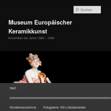
Zum
Inhalt
Suche
wechseln
Museum Europäischer
Keramikkunst
Keramiken der Jahre 1860 – 1960
Hauptmenü
Start
xxxxxxxxxxxxxxxxxxxxxxxxxxxxxxxxxxxxxxxxxxxxxxxxxxxxxxxxxxxxxxxxxxxx
Künstlerverzeichnis
Fotogalerie 193 x Goldscheider