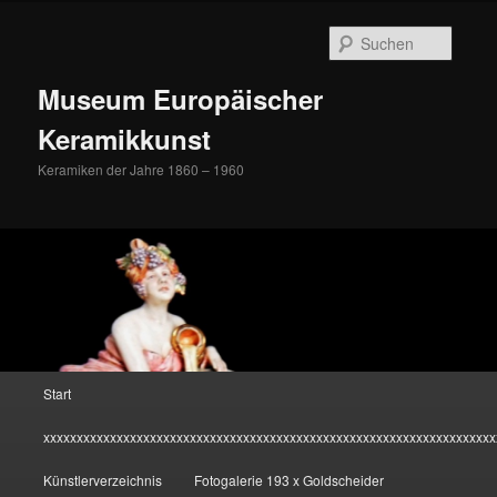
Zum
Inhalt
Suche
wechseln
Museum Europäischer
Keramikkunst
Keramiken der Jahre 1860 – 1960
Hauptmenü
Start
xxxxxxxxxxxxxxxxxxxxxxxxxxxxxxxxxxxxxxxxxxxxxxxxxxxxxxxxxxxxxxxxxxxx
Künstlerverzeichnis
Fotogalerie 193 x Goldscheider