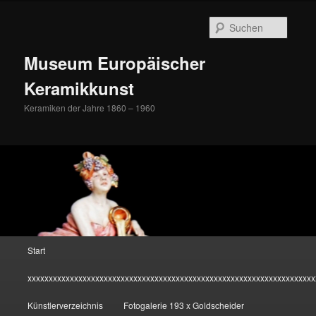
Zum
Inhalt
Suche
wechseln
Museum Europäischer
Keramikkunst
Keramiken der Jahre 1860 – 1960
Hauptmenü
Start
xxxxxxxxxxxxxxxxxxxxxxxxxxxxxxxxxxxxxxxxxxxxxxxxxxxxxxxxxxxxxxxxxxxx
Künstlerverzeichnis
Fotogalerie 193 x Goldscheider