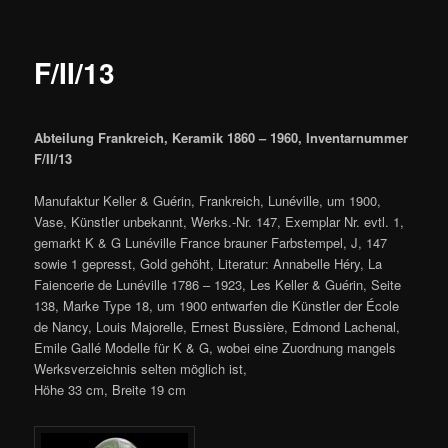
F/II/13
Abteilung Frankreich, Keramik 1860 – 1960, Inventarnummer
F/II/13
Manufaktur Keller & Guérin, Frankreich, Lunéville, um 1900,
Vase, Künstler unbekannt, Werks.-Nr. 147, Exemplar Nr. evtl. 1,
gemarkt K & G Lunéville France brauner Farbstempel, J, 147
sowie 1 gepresst, Gold gehöht, Literatur: Annabelle Héry, La
Faiencerie de Lunéville 1786 – 1923, Les Keller & Guérin, Seite
138, Marke Type 18, um 1900 entwarfen die Künstler der École
de Nancy, Louis Majorelle, Ernest Bussière, Edmond Lachenal,
Emile Gallé Modelle für K & G, wobei eine Zuordnung mangels
Werksverzeichnis selten möglich ist,
Höhe 33 cm, Breite 19 cm