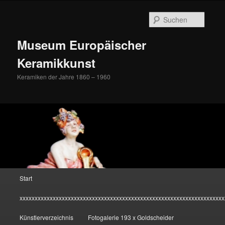
Zum
Inhalt
Suche
wechseln
Museum Europäischer
Keramikkunst
Keramiken der Jahre 1860 – 1960
Hauptmenü
Start
xxxxxxxxxxxxxxxxxxxxxxxxxxxxxxxxxxxxxxxxxxxxxxxxxxxxxxxxxxxxxxxxxxxx
Künstlerverzeichnis
Fotogalerie 193 x Goldscheider