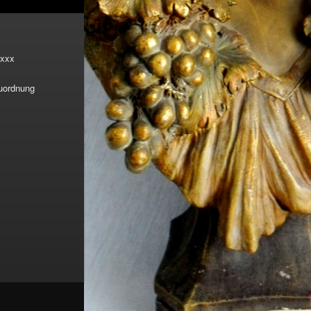
xxx
Zuordnung