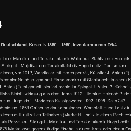
4
 Deutschland, Keramik 1860 – 1960, Inventarnummer D/I/4
sleber Majolika- und Terrakottafabrik Waldemar Stahlknecht vormals
, Steingut,- Majolika- und Terrakottafabrik Hugo Lonitz, Deutschland,
leben, vor 1912, Wandteller mit Herrenporträt, Künstler J. Anton (?)
Exemplar Nr. ohne, gemarkt Firmenmarke mit Stahlknecht in einem K
. Anton (?) rot gemalt, signiert rechts im Spiegel J. Anton ?, rückseit
tliche Bleistiftwidmung aus dem Jahre 1912, Literatur: Heinrich Pudor
 zum Jugendstil, Modernes Kunstgewerbe 1902 -1908, Seite 243,
chreibung, 1868 Gründung der keramischen Werkstatt Hugo Lonitz in
leben evtl. mit stillen Teilhabern (Marke H. Lonitz in einem Rechtec
 als Porzellan-, Steingut,- Majolika- und Terrakottafabrik Hugo Lonitz
1875 Marke zwei gegenständige Fische in einem Kreis oder einem Ov