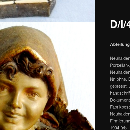
D/I/
Abteilung
Neuhalden
Porzellan-
Neuhaldens
Nr. ohne, 
gepresst, J
handschrif
Dokumente
Fabrikbes
Neuhaldens
Firmierung
1904 (ab 