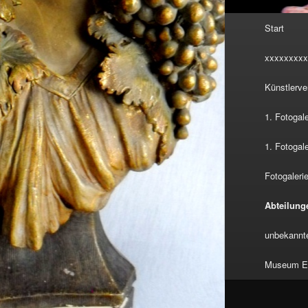
Hauptmenü
Start
xxxxxxxxx
Künstlerve
1. Fotogal
1. Fotogal
Fotogalerie
Abteilung
unbekannte
Museum Eu