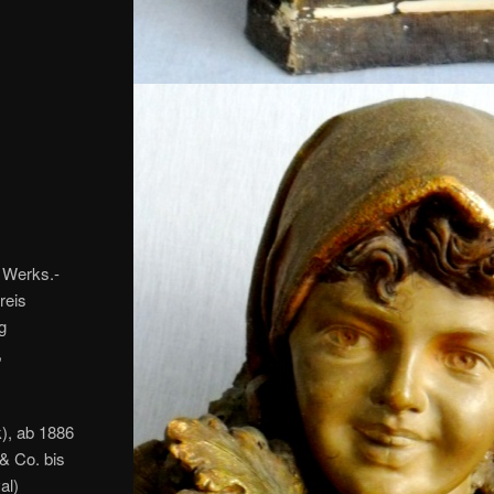
, Werks.-
reis
ig
,
k), ab 1886
 & Co. bis
al)