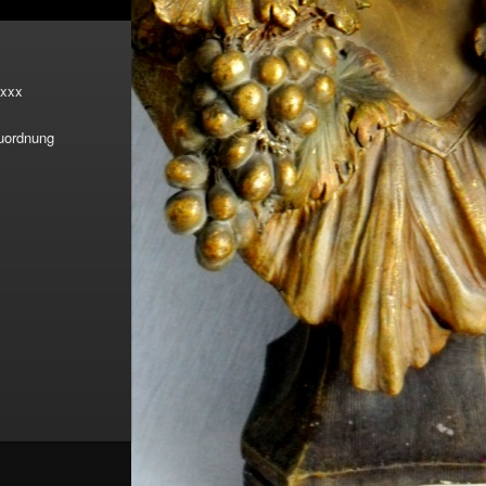
xxx
Zuordnung