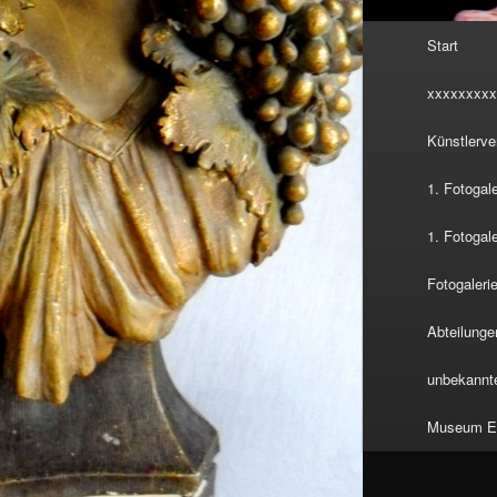
Hauptmenü
Start
xxxxxxxxx
Künstlerve
1. Fotogal
1. Fotogal
Fotogalerie
Abteilunge
unbekannte
Museum Eu