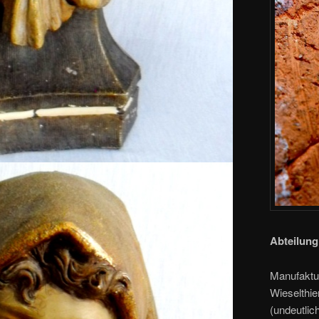
Abteilung
Manufaktur
Wieselthie
(undeutlic