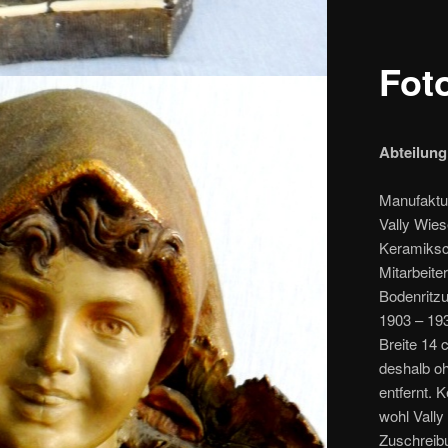
Fot
Abteilung
Manufaktur
Vally Wies
Keramiksch
Mitarbeite
Bodenritzu
1903 – 193
Breite 14 
deshalb o
entfernt.
wohl Vally
Zuschreibu