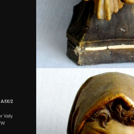
A/IX/2
r Vally
WVW