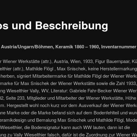
os und Beschreibung
 Austria/Ungarn/Böhmen, Keramik 1860 – 1960, Inventarnummer 
 Wiener Werkstätte (attr.), Austria, Wien, 1933, Figur Bauernpaar, Kü
elthier (attr.), Mathilde Flögl , Max Snischek, keine Herstellermarkung
erben, signiert Mitarbeitermarke für Mathilde Flögl der Wiener Werk
rmarke für Max Snischek der Wiener Werkstätte sowie die Zahl 1933
ng Wieselthier Vally, WV, Literatur: Gabriele Fahr-Becker Wiener Wer
2, Seite 233, Mitglieder und Mitarbeiter der Wiener Werkstätte, Höh
cm. Hergestellt wohl noch kurz vor dem Ausverkauf der Wiener Werks
hne Marke oder die Marke befand sich auf dem Bodenfehlteil und wur
 Keramikdesign und Bemalung Max Snischek und Mathilde Flögl, Model
 Wieselthier, die Bodensignatur kann auch WW lauten, dann ist die
ng zu Vally Wieselthier falsch, dafür ist die Zuordnung zur Wiener W