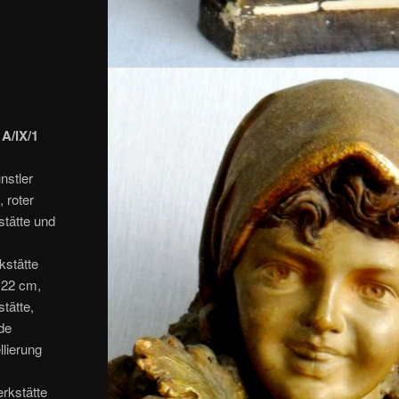
A/IX/1
nstler
, roter
stätte und
,
kstätte
e 22 cm,
tätte,
de
lierung
erkstätte