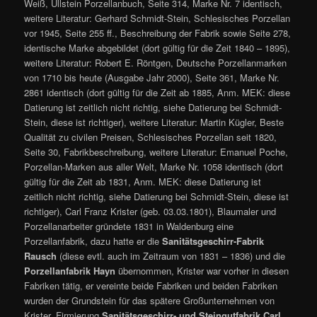
Weiß, Ullstein Porzellanbuch, Seite 314, Marke Nr. 7 identisch,
weitere Literatur: Gerhard Schmidt-Stein, Schlesisches Porzellan
vor 1945, Seite 255 ff., Beschreibung der Fabrik sowie Seite 278,
identische Marke abgebildet (dort gültig für die Zeit 1840 – 1895),
weitere Literatur: Robert E. Röntgen, Deutsche Porzellanmarken
von 1710 bis heute (Ausgabe Jahr 2000), Seite 361, Marke Nr.
2861 identisch (dort gültig für die Zeit ab 1885, Anm. MEK: diese
Datierung ist zeitlich nicht richtig, siehe Datierung bei Schmidt-
Stein, diese ist richtiger), weitere Literatur: Martin Kügler, Beste
Qualität zu civilen Preisen, Schlesisches Porzellan seit 1820,
Seite 30, Fabrikbeschreibung, weitere Literatur: Emanuel Poche,
Porzellan-Marken aus aller Welt, Marke Nr. 1058 identisch (dort
gültig für die Zeit ab 1831, Anm. MEK: diese Datierung ist
zeitlich nicht richtig, siehe Datierung bei Schmidt-Stein, diese ist
richtiger), Carl Franz Krister (geb. 03.03.1801), Blaumaler und
Porzellanarbeiter gründete 1831 in Waldenburg eine
Porzellanfabrik, dazu hatte er die
Sanitätsgeschirr-Fabrik
Rausch
(diese evtl. auch im Zeitraum von 1831 – 1836) und die
Porzellanfabrik Hayn
übernommen, Krister war vorher in diesen
Fabriken tätig, er vereinte beide Fabriken und beiden Fabriken
wurden der Grundstein für das spätere Großunternehmen von
Krister, Firmierung
Sanitätsgeschirr- und Steingutfabrik Carl