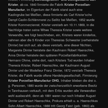
Krister
, ab ca. 1840 firmierte die Fabrik
Krister Porzellan-
Manufactur
, im Eigentum der Fabrik stand auch eine
Kaolingrube bei Meißen, diese firmierte als Carl Krister’sche
Dampf-Caolin-Schlämmerei zu Seilitz bei Meißen, 1852 wurde
Krister Kommerzienrat, Krister verstarb am 10.11.1869, in die
Nachfolge traten seine Witwe Theresia Krister sowie weitere
Verwandte, wie folgt beschrieben, ein, Kristers waren kinderlos,
nahmen aber die 5 Kinder von Theresias Schwester (verheiratete
Dimter) bei sich auf, als diese verstarb, eine dieser Nichten,
Margarete Dimter heiratete den Kaufmann Robert Haenschke,
Anna Dimter heiratete den späteren Porzellanfabrikanten
Hermann Ohme, siehe dort, nach Kristers Tod wurden Inhaber
Theresia Krister, Robert Haenschke, der Kaufmann August
Dimter und der Modelleur Franz Dimter, 1872 verstarb Theresia
Krister, die Fabrik wurde offene Handelsgesellschaft, Firmierung
Krister Porzellan-Manufactur OHG
, Inhaber blieben die drei o.
g. Personen, 1880 wurde der zwischenzeitlich erworbene Besitz
in Tannhausen verkauft, mit dem Erlös wurden alle Verwandten
wohl ausbezahlt, denn ab 1881 waren nur noch Inhaber August
Dimter und Robert Haenschke, Prokura erhielt u. a. Haenschkes
Sohn Albert Haenschke, 1888 tritt Georg Faist (geb. 1863) als