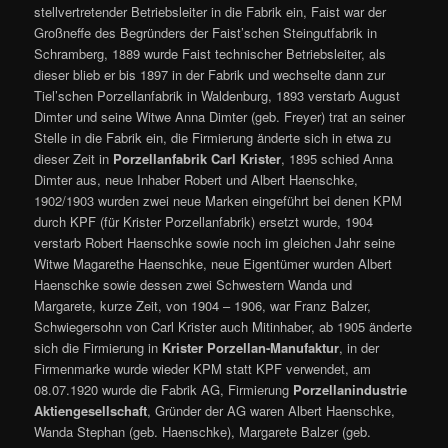
stellvertretender Betriebsleiter in die Fabrik ein, Faist war der
Großneffe des Begründers der Faist’schen Steingutfabrik in
Schramberg, 1889 wurde Faist technischer Betriebsleiter, als
dieser blieb er bis 1897 in der Fabrik und wechselte dann zur
Tiel’schen Porzellanfabrik in Waldenburg, 1893 verstarb August
Dimter und seine Witwe Anna Dimter (geb. Freyer) trat an seiner
Stelle in die Fabrik ein, die Firmierung änderte sich in etwa zu
dieser Zeit in
Porzellanfabrik Carl Krister
, 1895 schied Anna
Dimter aus, neue Inhaber Robert und Albert Haenschke,
1902/1903 wurden zwei neue Marken eingeführt bei denen KPM
durch KPF (für Krister Porzellanfabrik) ersetzt wurde, 1904
verstarb Robert Haenschke sowie noch im gleichen Jahr seine
Witwe Magarethe Haenschke, neue Eigentümer wurden Albert
Haenschke sowie dessen zwei Schwestern Wanda und
Margarete, kurze Zeit, von 1904 – 1906, war Franz Balzer,
Schwiegersohn von Carl Krister auch Mitinhaber, ab 1905 änderte
sich die Firmierung in
Krister Porzellan-Manufaktur
, in der
Firmenmarke wurde wieder KPM statt KPF verwendet, am
08.07.1920 wurde die Fabrik AG, Firmierung
Porzellanindustrie
Aktiengesellschaft
, Gründer der AG waren Albert Haenschke,
Wanda Stephan (geb. Haenschke), Margarete Balzer (geb.