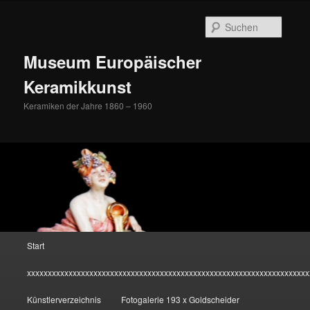
Zum
Inhalt
Suche
wechseln
Museum Europäischer
Keramikkunst
Keramiken der Jahre 1860 – 1960
Hauptmenü
Start
xxxxxxxxxxxxxxxxxxxxxxxxxxxxxxxxxxxxxxxxxxxxxxxxxxxxxxxxxxxxxxxxxxxx
Künstlerverzeichnis
Fotogalerie 193 x Goldscheider