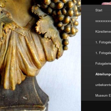
Hauptmenü
Start
xxxxxxxxx
Künstlerve
1. Fotogal
1. Fotogal
Fotogalerie
Abteilung
unbekannte
Museum Eu