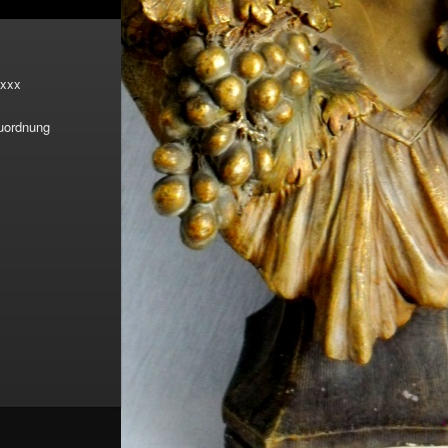
xxx
Zuordnung