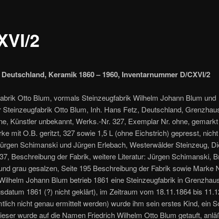
XVI/2
 Deutschland, Keramik 1860 – 1960, Inventarnummer D/CXVI/2
fabrik Otto Blum, vormals Steinzeugfabrik Wilhelm Johann Blum und
 Steinzeugfabrik Otto Blum, Inh. Hans Fetz, Deutschland, Grenzhau
ne, Künstler unbekannt, Werks.-Nr. 327, Exemplar Nr. ohne, gemarkt
e mit O.B. geritzt, 327 sowie 1,5 L (ohne Eichstrich) gepresst, nicht 
 Jürgen Schimanski und Jürgen Erlebach, Westerwälder Steinzeug, D
 37, Beschreibung der Fabrik, weitere Literatur: Jürgen Schimanski, 
und grau gesalzen, Seite 195 Beschreibung der Fabrik sowie Marke N
 Wilhelm Johann Blum betrieb 1861 eine Steinzeugfabrik in Grenzhau
datum 1861 (?) nicht geklärt), im Zeitraum vom 18.11.1864 bis 11.
tlich nicht genau ermittelt werden) wurde ihm sein erstes Kind, ein 
ieser wurde auf die Namen Friedrich Wilhelm Otto Blum getauft, anläß