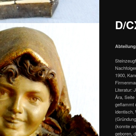
D/C
Abteilung
Steinzeug
Nachfolger
1900, Kan
Firmenmark
Literatur:
Ära, Seite
geflammt 
identisch,
(Gründungs
(konnte am
geboren, d