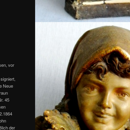
sen, vor
signiert,
ie Neue
Braun
r. 45
sen
12.1864
Sohn
lich der