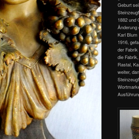
Geburt se
Steinzeugf
1882 und O
Änderung 
Karl Blum 
1916, gefa
der Fabrik
die Fabrik
Rastal, Ka
weiter, da
Steinzeugf
Wortmarke 
Ausführung