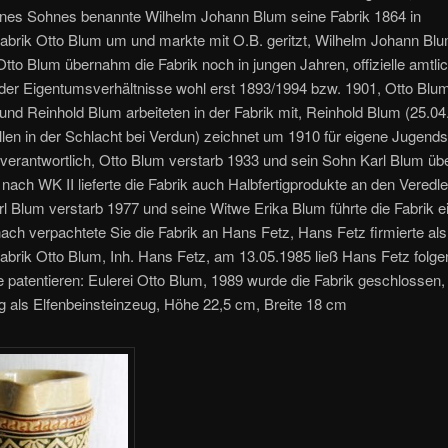
ines Sohnes benannte Wilhelm Johann Blum seine Fabrik 1864 in
abrik Otto Blum um und markte mit O.B. geritzt, Wilhelm Johann Blu
tto Blum übernahm die Fabrik noch in jungen Jahren, offizielle amtli
der Eigentumsverhältnisse wohl erst 1893/1994 bzw. 1901, Otto Blu
und Reinhold Blum arbeiteten in der Fabrik mit, Reinhold Blum (25.04
llen in der Schlacht bei Verdun) zeichnet um 1910 für eigene Jugends
 verantwortlich, Otto Blum verstarb 1933 und sein Sohn Karl Blum ü
, nach WK II lieferte die Fabrik auch Halbfertigprodukte an den Veredl
rl Blum verstarb 1977 und seine Witwe Erika Blum führte die Fabrik e
nach verpachtete Sie die Fabrik an Hans Fetz, Hans Fetz firmierte als
abrik Otto Blum, Inh. Hans Fetz, am 13.05.1985 ließ Hans Fetz folg
patentieren: Eulerei Otto Blum, 1989 wurde die Fabrik geschlossen,
 als Elfenbeinsteinzeug, Höhe 22,5 cm, Breite 18 cm