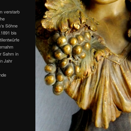
m verstarb
che
m‘s Söhne
.1891 bis
tilentwürfe
bernahm
er Sahm in
in Jahr
ende