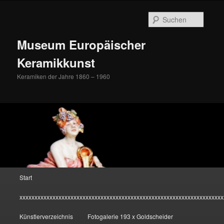
Zum
Inhalt
Suche
wechseln
Museum Europäischer
Keramikkunst
Keramiken der Jahre 1860 – 1960
Hauptmenü
Start
xxxxxxxxxxxxxxxxxxxxxxxxxxxxxxxxxxxxxxxxxxxxxxxxxxxxxxxxxxxxxxxxxxxx
Künstlerverzeichnis
Fotogalerie 193 x Goldscheider