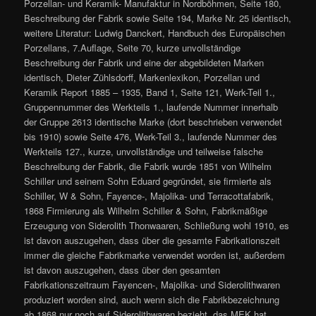
Porzellan- und Keramik- Manufaktur in Nordböhmen, Seite 180,
Beschreibung der Fabrik sowie Seite 194, Marke Nr. 25 identisch,
weitere Literatur: Ludwig Danckert, Handbuch des Europäischen
Porzellans, 7.Auflage, Seite 70, kurze unvollständige
Beschreibung der Fabrik und eine der abgebildeten Marken
identisch, Dieter Zühlsdorff, Markenlexikon, Porzellan und
Keramik Report 1885 – 1935, Band 1, Seite 121, Werk-Teil 1.,
Gruppennummer des Werkteils 1., laufende Nummer innerhalb
der Gruppe 2613 identische Marke (dort beschrieben verwendet
bis 1910) sowie Seite 476, Werk-Teil 3., laufende Nummer des
Werkteils 127., kurze, unvollständige und teilweise falsche
Beschreibung der Fabrik, die Fabrik wurde 1851 von Wilhelm
Schiller und seinem Sohn Eduard gegründet, sie firmierte als
Schiller, W & Sohn, Fayence-, Majolika- und Terracottafabrik,
1868 Firmierung als Wilhelm Schiller & Sohn, Fabrikmäßige
Erzeugung von Siderolith Thonwaaren, Schließung wohl 1910, es
ist davon auszugehen, dass über die gesamte Fabrikationszeit
immer die gleiche Fabrikmarke verwendet worden ist, außerdem
ist davon auszugehen, dass über den gesamten
Fabrikationszeitraum Fayencen-, Majolika- und Siderolithwaren
produziert worden sind, auch wenn sich die Fabrikbezeichnung
ab 1868 nur noch auf Siderolithwaren bezieht, das MEK hat