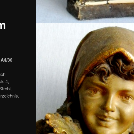
um
A/I/36
ich
r. 4,
trobl,
rzeichnis,