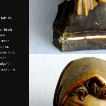
A/I/106
er Erich
arkt
 unter
stner,
rzeichnis,
ener
ufgeführt,
e und ohne