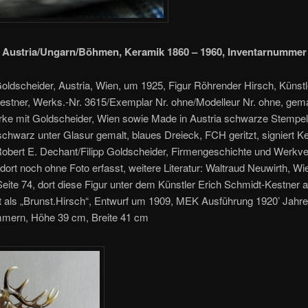
 Austria/Ungarn/Böhmen, Keramik 1860 – 1960, Inventarnummer 
Goldscheider, Austria, Wien, um 1925, Figur Röhrender Hirsch, Künstl
estner, Werks.-Nr. 3615/Exemplar Nr. ohne/Modelleur Nr. ohne, gem
ke mit Goldscheider, Wien sowie Made in Austria schwarze Stempel
schwarz unter Glasur gemalt, blaues Dreieck, FCH geritzt, signiert Ke
 Robert E. Dechant/Filipp Goldscheider, Firmengeschichte und Werkve
 dort noch ohne Foto erfasst, weitere Literatur: Waltraud Neuwirth, Wi
eite 74, dort diese Figur unter dem Künstler Erich Schmidt-Kestner a
t als „Brunst.Hirsch“, Entwurf um 1909, MEK Ausführung 1920’ Jahr
ern, Höhe 39 cm, Breite 41 cm