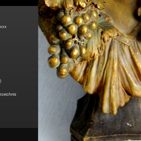
xxx
)
rzeichnis