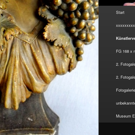
Hauptmenü
Start
xxxxxxxxx
Künstlerv
FG 168 x r
2. Fotogal
2. Fotogal
Fotogaleri
unbekannte
Museum Eu