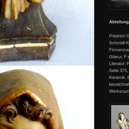
Abteilung
Friedrich 
Schmidt-K
Firmenmar
Glasur, F 
Literatur:
Seite 373,
Keramik, S
bezeichne
Werksnumm