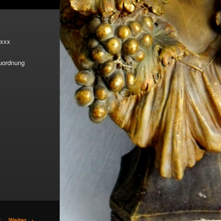
xxx
Zuordnung
k
Weiter →