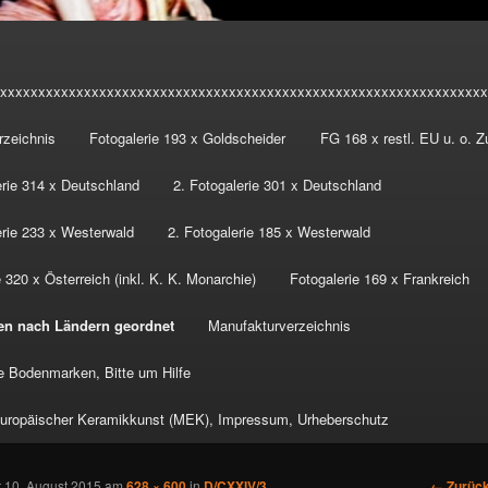
xxxxxxxxxxxxxxxxxxxxxxxxxxxxxxxxxxxxxxxxxxxxxxxxxxxxxxxxxxxxxxxx
rzeichnis
Fotogalerie 193 x Goldscheider
FG 168 x restl. EU u. o. 
erie 314 x Deutschland
2. Fotogalerie 301 x Deutschland
erie 233 x Westerwald
2. Fotogalerie 185 x Westerwald
 320 x Österreich (inkl. K. K. Monarchie)
Fotogalerie 169 x Frankreich
en nach Ländern geordnet
Manufakturverzeichnis
 Bodenmarken, Bitte um Hilfe
ropäischer Keramikkunst (MEK), Impressum, Urheberschutz
Bilder-
← Zurüc
t
10. August 2015
am
628 × 600
in
D/CXXIV/3