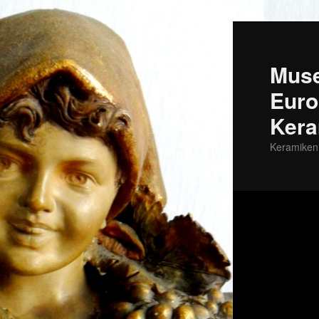
Zum
Inhalt
wechseln
Mus
Euro
Kera
Keramiken